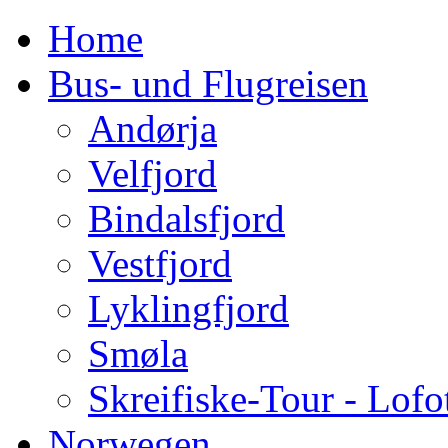
Home
Bus- und Flugreisen
Andørja
Velfjord
Bindalsfjord
Vestfjord
Lyklingfjord
Smøla
Skreifiske-Tour - Lofo
Norwegen