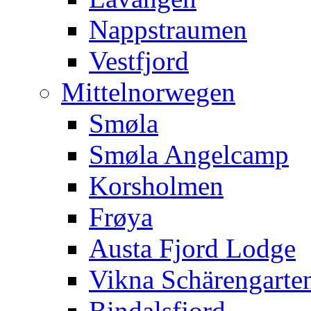
Nappstraumen
Vestfjord
Mittelnorwegen
Smøla
Smøla Angelcamp
Korsholmen
Frøya
Austa Fjord Lodge
Vikna Schärengarte
Bindalsfjord