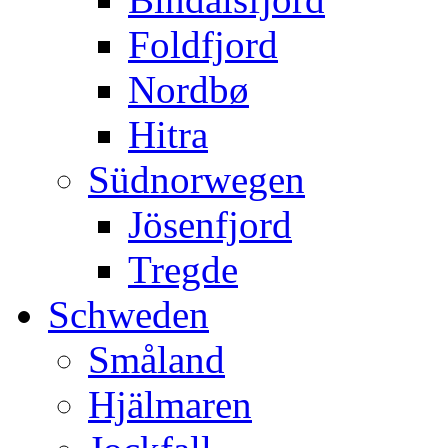
Foldfjord
Nordbø
Hitra
Südnorwegen
Jösenfjord
Tregde
Schweden
Småland
Hjälmaren