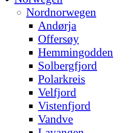
Nordnorwegen
Andørja
Offersøy
Hemmingodden
Solbergfjord
Polarkreis
Velfjord
Vistenfjord
Vandve
Lavangen