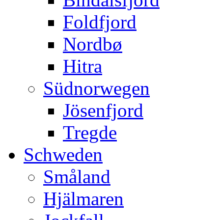
Foldfjord
Nordbø
Hitra
Südnorwegen
Jösenfjord
Tregde
Schweden
Småland
Hjälmaren