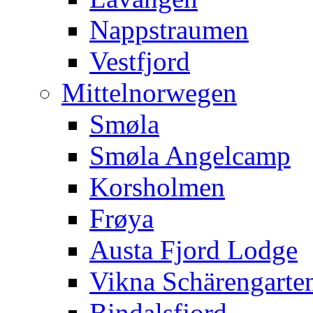
Nappstraumen
Vestfjord
Mittelnorwegen
Smøla
Smøla Angelcamp
Korsholmen
Frøya
Austa Fjord Lodge
Vikna Schärengarte
Bindalsfjord