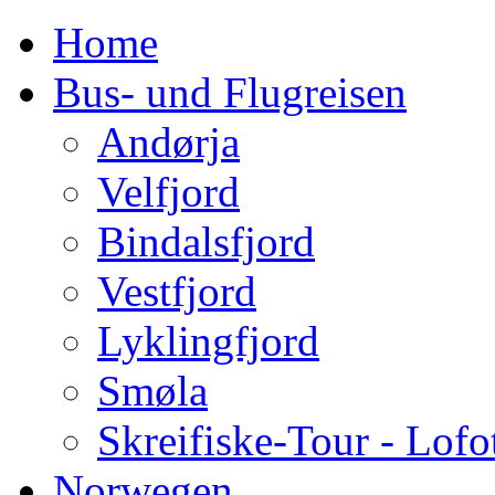
Home
Bus- und Flugreisen
Andørja
Velfjord
Bindalsfjord
Vestfjord
Lyklingfjord
Smøla
Skreifiske-Tour - Lofo
Norwegen