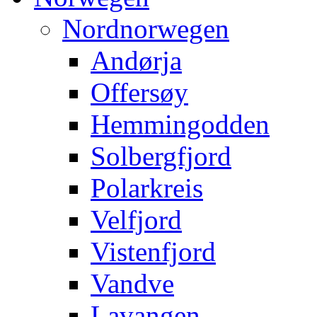
Nordnorwegen
Andørja
Offersøy
Hemmingodden
Solbergfjord
Polarkreis
Velfjord
Vistenfjord
Vandve
Lavangen