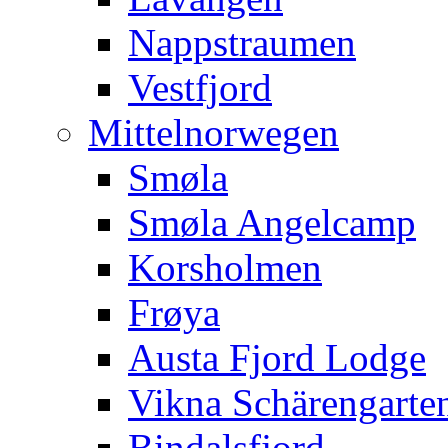
Nappstraumen
Vestfjord
Mittelnorwegen
Smøla
Smøla Angelcamp
Korsholmen
Frøya
Austa Fjord Lodge
Vikna Schärengarte
Bindalsfjord