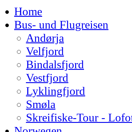
Home
Bus- und Flugreisen
Andørja
Velfjord
Bindalsfjord
Vestfjord
Lyklingfjord
Smøla
Skreifiske-Tour - Lofo
Norwegen