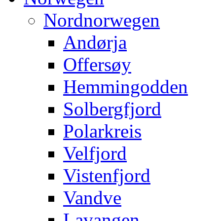
Nordnorwegen
Andørja
Offersøy
Hemmingodden
Solbergfjord
Polarkreis
Velfjord
Vistenfjord
Vandve
Lavangen