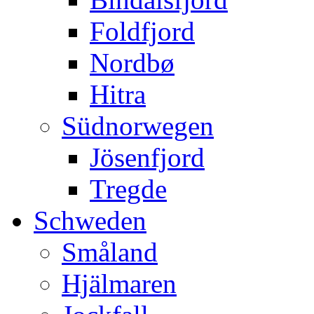
Foldfjord
Nordbø
Hitra
Südnorwegen
Jösenfjord
Tregde
Schweden
Småland
Hjälmaren