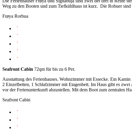
Die Ferienhäuser Frøya und Signabuja sind zwei der drei in Reihe st
Weg zu den Booten und zum Tiefkühlhaus ist kurz. Die Robuer sind
Frøya Rorbua
Seafront Cabin
72qm für bis zu 6 Per.
Ausstattung des Ferienhauses. Wohnzimmer mit Essecke. Ein Kamin 
2 Einzelbetten, 1 Schlafzimmer mit Etagenbett. Im Haus gibt es zwe
vor der Ferienunterkunft abzustellen. Mit dem Boot zum zentralen Ha
Seafront Cabin