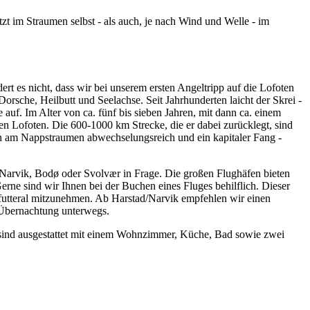
t im Straumen selbst - als auch, je nach Wind und Welle - im
t es nicht, dass wir bei unserem ersten Angeltripp auf die Lofoten
Dorsche, Heilbutt und Seelachse. Seit Jahrhunderten laicht der Skrei -
uf. Im Alter von ca. fünf bis sieben Jahren, mit dann ca. einem
 Lofoten. Die 600-1000 km Strecke, die er dabei zurücklegt, sind
geln am Nappstraumen abwechselungsreich und ein kapitaler Fang -
Narvik, Bodø oder Svolvær in Frage. Die großen Flughäfen bieten
rne sind wir Ihnen bei der Buchen eines Fluges behilflich. Dieser
efutteral mitzunehmen. Ab Harstad/Narvik empfehlen wir einen
 Übernachtung unterwegs.
 sind ausgestattet mit einem Wohnzimmer, Küche, Bad sowie zwei