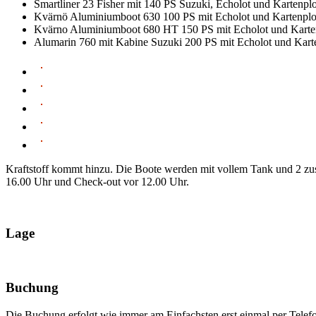
Smartliner 23 Fisher mit 140 PS Suzuki, Echolot und Kartenpl
Kvärnö Aluminiumboot 630 100 PS mit Echolot und Kartenpl
Kvärno Aluminiumboot 680 HT 150 PS mit Echolot und Karte
Alumarin 760 mit Kabine Suzuki 200 PS mit Echolot und Kart
Kraftstoff kommt hinzu. Die Boote werden mit vollem Tank und 2 zu
16.00 Uhr und Check-out vor 12.00 Uhr.
Lage
Buchung
Die Buchung erfolgt wie immer am Einfachsten erst einmal per Telef