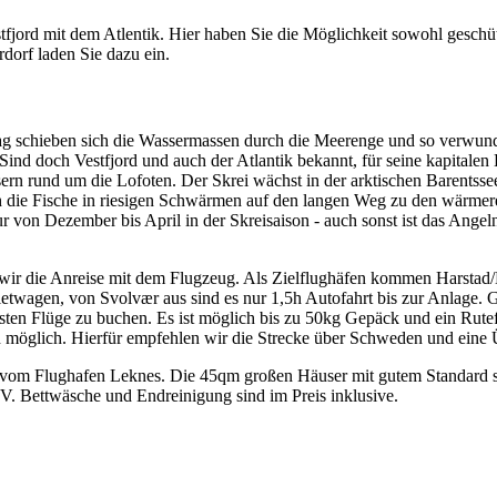
jord mit dem Atlentik. Hier haben Sie die Möglichkeit sowohl geschütz
dorf laden Sie dazu ein.
g schieben sich die Wassermassen durch die Meerenge und so verwunder
Sind doch Vestfjord und auch der Atlantik bekannt, für seine kapitalen 
 rund um die Lofoten. Der Skrei wächst in der arktischen Barentssee a
 die Fische in riesigen Schwärmen auf den langen Weg zu den wärmeren
nur von Dezember bis April in der Skreisaison - auch sonst ist das An
wir die Anreise mit dem Flugzeug. Als Zielflughäfen kommen Harstad/
wagen, von Svolvær aus sind es nur 1,5h Autofahrt bis zur Anlage. Ge
testen Flüge zu buchen. Es ist möglich bis zu 50kg Gepäck und ein Rut
h möglich. Hierfür empfehlen wir die Strecke über Schweden und eine
km vom Flughafen Leknes. Die 45qm großen Häuser mit gutem Standard
V. Bettwäsche und Endreinigung sind im Preis inklusive.