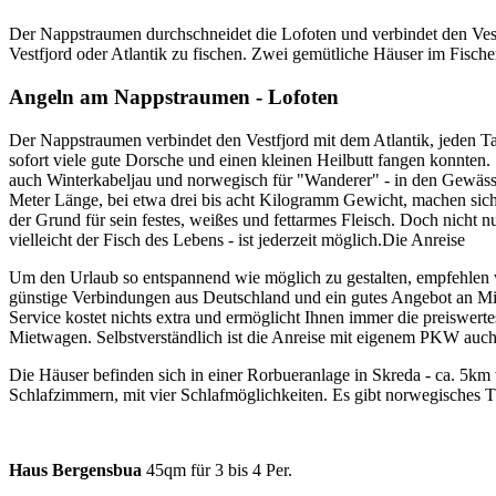
Der Nappstraumen durchschneidet die Lofoten und verbindet den Vestf
Vestfjord oder Atlantik zu fischen. Zwei gemütliche Häuser im Fischer
Angeln am Nappstraumen - Lofoten
Der Nappstraumen verbindet den Vestfjord mit dem Atlantik, jeden Ta
sofort viele gute Dorsche und einen kleinen Heilbutt fangen konnten. 
auch Winterkabeljau und norwegisch für "Wanderer" - in den Gewässern
Meter Länge, bei etwa drei bis acht Kilogramm Gewicht, machen sich
der Grund für sein festes, weißes und fettarmes Fleisch. Doch nicht 
vielleicht der Fisch des Lebens - ist jederzeit möglich.Die Anreise
Um den Urlaub so entspannend wie möglich zu gestalten, empfehlen 
günstige Verbindungen aus Deutschland und ein gutes Angebot an Miet
Service kostet nichts extra und ermöglicht Ihnen immer die preiswer
Mietwagen. Selbstverständlich ist die Anreise mit eigenem PKW auc
Die Häuser befinden sich in einer Rorbueranlage in Skreda - ca. 5
Schlafzimmern, mit vier Schlafmöglichkeiten. Es gibt norwegisches T
Haus
Bergensbua
45qm für 3 bis 4 Per.