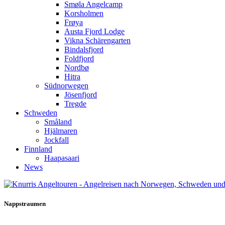
Smøla Angelcamp
Korsholmen
Frøya
Austa Fjord Lodge
Vikna Schärengarten
Bindalsfjord
Foldfjord
Nordbø
Hitra
Südnorwegen
Jösenfjord
Tregde
Schweden
Småland
Hjälmaren
Jockfall
Finnland
Haapasaari
News
Nappstraumen