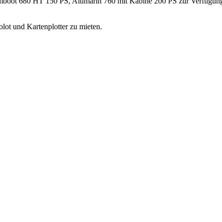
ot 680 HT 150 PS, Alumarin 760 mit Kabine 200 PS zur Verfügung. D
olot und Kartenplotter
zu mieten.