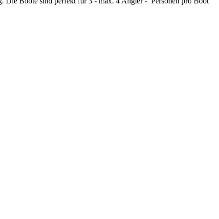
ie Boote sind perfekt für 3 - max. 4 Angler - Personen pro Boot