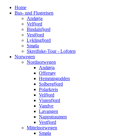
Home
Bus- und Flugreisen
Andørja
Velfjord
Bindalsfjord
Vestfjord
Lyklingfjord
Smøla
Skreifiske-Tour - Lofoten
Norwegen
Nordnorwegen
Andørja
Offersøy
Hemmingodden
Solbergfjord
Polarkreis
Velfjord
Vistenfjord
Vandve
Lavangen
Nappstraumen
Vestfjord
Mittelnorwegen
Smøla